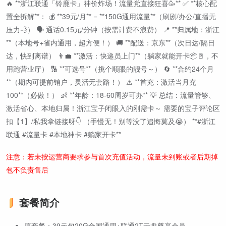
🔥 **浙江联通「铃鹿卡」神价炸场！流量党直接狂喜🥳** ✅ **核心配
置全拆解**： 💰 **39元/月** = **150G通用流量**（刷剧/办公/直播无
压力💨） 🗣️ 通话0.15元/分钟（按需计费不浪费） 📍 **归属地：浙江
**（本地号+省内通用，超方便！） 🚚 **配送：京东**（次日达/隔日
达，快到离谱） 👨💼 **激活：快递员上门**（躺家就能开卡📦🚪，不
用跑营业厅） 🔢 **可选号**（挑个顺眼的靓号～） 🔄 **合约24个月
**（期内可提前销户，灵活无套路！） ⚠️ **首充：激活当月充
100**（必做！） 👶 **年龄：18-60周岁可办** 💡 总结：流量管够、
激活省心、本地归属！浙江宝子闭眼入的刚需卡～ 需要的宝子评论区
扣【1】/私我拿链接呀👇 （手慢无！别等没了追悔莫及😭） **#浙江
联通 #流量卡 #本地神卡 #躺家开卡**
注意：若未按运营商要求参与首次充值活动，流量未到账或者后期掉
包不负责售后
套餐简介
原套餐：39元包20G全国通用+联通2T云盘尊享会员