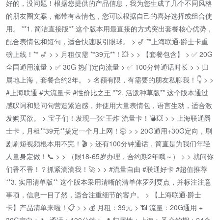
好的，没问题！根据您提供的产品信息，我为您生成了几个不同风格
的朋友圈文案，都带有表情包，您可以根据自己的喜好选择或组合使
用。 **1. 简洁直接版** 这个版本用最直接的方式突出套餐核心优势，
配合表情包和短句，适合快速吸引眼球。 > 🎷 **上海联通·爵士卡重
磅上线！** 🎷 > > 月租仅需 **39元**！💥 > > 【套餐包含】 > ✅ 20G
全国通用流量 > ✅ 30G 热门定向流量 > ✅ 100分钟通话时长 > > 归
属地上海，套餐合约2年。 > 名额有限，有需要的朋友私聊我！👇 > >
#上海联通 #大流量卡 #性价比之王 **2. 活泼种草版** 这个版本通过
感叹词和疑问句营造紧迫感，并使用大量表情包，语言生动，适合激
发购买欲。 > 宝子们！发现一张“王炸”流量卡！💣💥 > > 上海联通爵
士卡，月租**39元**搞定一个月上网！🤯 > > 20G通用+30G定向，刷
剧刷短视频根本用不完！🎬 > 还有100分钟通话，简直是为我们年轻
人量身定做！📞 > > （限18-65岁办理，合约期2年哦～） > > 就问你
们香不香！？抓紧滴滴我！🚀 > > #流量自由 #联通好卡 #超值推荐
**3. 实用清单版** 这个版本采用清晰的清单体罗列要点，并标注注意
事项，信息一目了然，适合注重细节的客户。 > 【上海联通·爵士
卡】产品清单来啦！📋 > > 💰 月租：39元 > 📶 流量：20G通用 +