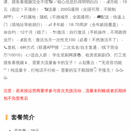
课、摸鱼看视频完全不慌📶 ✅核心信息扒得明明白白： - 💰月租：19
元（固定！不涨价） - 📶流量：200G通用（全国可用，不限制
APP） - 📍归属地：随机（不挑城市，全国通用） - 🚚配送：快递上
门（填地址等收就行） - 👶👵年龄：18-70周岁（全年龄段覆盖） -
📅合约：12个月（稳了） - 🔌激活：自行激活（手机操作，不用跑营
业厅） - 💰首充：激活当月一次性充100（必看！不然激活不了） -
📞复机：4种方式（联通APP搜「二次实名/自主复通」/线下营业
厅/10010） 👉适合人群： 学生党刷网课📚、租房党刷剧📺、打工党
摸鱼看视频📱、需要大流量备卡的宝子！ ⚠️划重点：**无语音功能
**！纯流量卡，打电话不行哈～ 需要的宝子戳我呀👇 手慢无！ 🥳🥳
🥳
注意：若未按运营商要求参与首次充值活动，流量未到账或者后期掉
包不负责售后
套餐简介
原套餐：29元