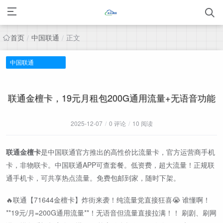
首页
中国联通
正文
/
/
中国联通
联通金檀卡，19元月租包200G通用流量+无语音功能
2025-12-07
/
0 评论
/
10 阅读
联通金檀卡
是中国联通官方推出的高性价比流量卡，官方运营商手机
卡，非物联卡。中国联通APP可查套餐。低资费，超大流量！正规联
通手机卡，可共享热点流量。免费包邮到家，随时下架。
🔥联通【71644金檀卡】炸街来袭！纯流量党直接狂喜😭 谁懂啊！
**19元/月=200G通用流量**！无语音但流量直接拉满！！ 刷剧、刷网