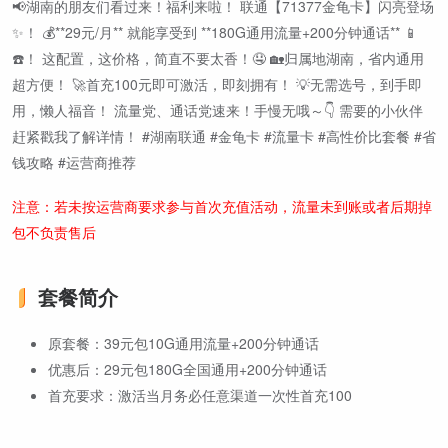
📢湖南的朋友们看过来！福利来啦！ 联通【71377金龟卡】闪亮登场
✨！ 💰**29元/月** 就能享受到 **180G通用流量+200分钟通话** 📱
☎️！ 这配置，这价格，简直不要太香！🤤 🏡归属地湖南，省内通用
超方便！ 🚀首充100元即可激活，即刻拥有！ 💡无需选号，到手即
用，懒人福音！ 流量党、通话党速来！手慢无哦～👇 需要的小伙伴
赶紧戳我了解详情！ #湖南联通 #金龟卡 #流量卡 #高性价比套餐 #省
钱攻略 #运营商推荐
注意：若未按运营商要求参与首次充值活动，流量未到账或者后期掉
包不负责售后
套餐简介
原套餐：39元包10G通用流量+200分钟通话
优惠后：29元包180G全国通用+200分钟通话
首充要求：激活当月务必任意渠道一次性首充100