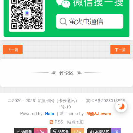
上一篇
下一篇
评论区
© 2020 - 2026
流量卡网（卡云通讯）
-
冀ICP备2023013996
号-10
Powered by
Halo
| 🌈 Theme by
M酷&Jiewen
RSS
站点地图
访问量
1.9w
访客量
1.8w
本页访客
10