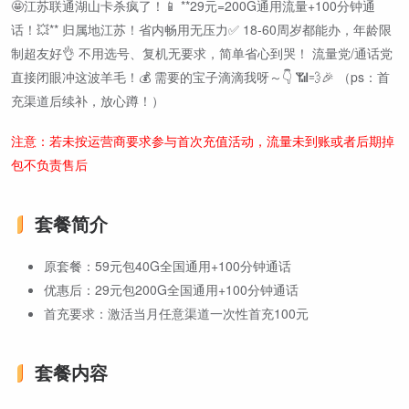
🤩江苏联通湖山卡杀疯了！📱 **29元=200G通用流量+100分钟通
话！💥** 归属地江苏！省内畅用无压力✅ 18-60周岁都能办，年龄限
制超友好👌 不用选号、复机无要求，简单省心到哭！ 流量党/通话党
直接闭眼冲这波羊毛！💰 需要的宝子滴滴我呀～👇 📶💨🎉 （ps：首
充渠道后续补，放心蹲！）
注意：若未按运营商要求参与首次充值活动，流量未到账或者后期掉
包不负责售后
套餐简介
原套餐：59元包40G全国通用+100分钟通话
优惠后：29元包200G全国通用+100分钟通话
首充要求：激活当月任意渠道一次性首充100元
套餐内容