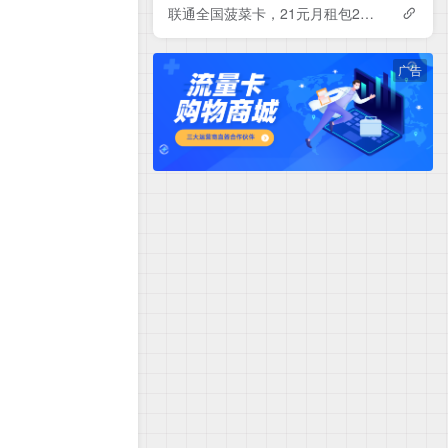
联通全国菠菜卡，21元月租包230G+500分钟
广告