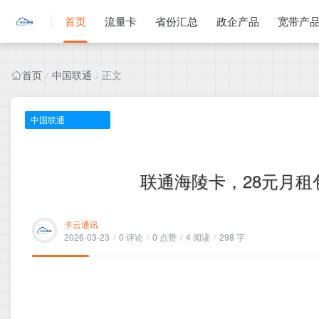
首页
流量卡
省份汇总
政企产品
宽带产
首页
中国联通
正文
/
/
中国联通
联通海陵卡，28元月租包
卡云通讯
2026-03-23
/
0 评论
/
0 点赞
/
4 阅读
/
298 字