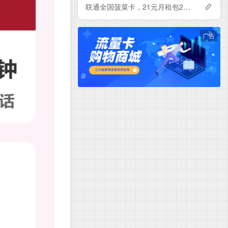
联通全国菠菜卡，21元月租包230G+500分钟
广告