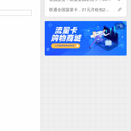
联通全国菠菜卡，21元月租包230G+500分钟
广告