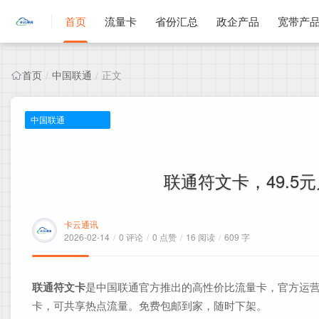
首页
流量卡
省份汇总
政企产品
宽带产
首页
中国联通
正文
/
/
中国联通
联通符文卡，49.5元
卡云通讯
2026-02-14
/
0 评论
/
0 点赞
/
16 阅读
/
609 字
联通符文卡
是中国联通官方推出的高性价比流量卡，官方运营
卡，可共享热点流量。免费包邮到家，随时下架。