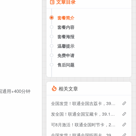
文章目录
套餐简介
套餐内容
套餐海报
温馨提示
免费申请
售后问题
点击这里或者手机扫描下方二维码
如果产品下架了，请联系客服推荐同
款套餐（商城入口）
相关文章
通用+400分钟
全国发货！联通全国吉荔卡，39元月租包240G+50分钟
发全国！联通全国宝藏卡，39.1元月租包240G+200分钟
可8月激活！联通全国时节卡，29元月租包180G+200分钟+会员
全国发货！联通全国听雨卡，39元月租包260G+100分钟+会员