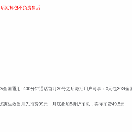
者后期掉包不负责售后
0G全国通用+400分钟通话首月20号之后激活用户可享：0元包30G全国
：套餐优惠生效当月先扣费99元，月底叠加5折折扣包，实际扣费49.5元