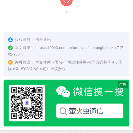
0
版权归属：
卡云通讯
本文链接：
https://10043.com.cn/archives/liantongfuduoka-717
92-936
许可协议：
本文使用《
署名-非商业性使用-相同方式共享 4.0 国
际 (CC BY-NC-SA 4.0)
》协议授权
广告