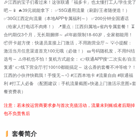
🎉江西的宝子们看过来！这张联通「福多卡」也太懂打工人/学生党了
吧～📱 🔥39元就能拿下： ✅55G通用流量（刷剧/王者随便造！）
✅30G江西定向流量（本地APP专属福利～） ✅200分钟全国通话
（给家人打电话不肉疼！） 📍重点：江西归属地+省内专属套餐！ ⏳
合约期仅3个月，无长期捆绑～ 👶年龄限制18-60岁，全家都能用！
📦开卡超方便：快递员直接上门激活，不用跑营业厅～ 💡小提醒：
激活当月任意渠道首充100元哦（必做！） 🎫号码随机发，不用纠结
选号～ ⚠️停机也不怕！复机方式超全： 👉联通APP搜“二次实名/自主
复通” 👉线下营业厅/打10010都能搞定～ 这么香的套餐不冲等啥？！
江西的小伙伴快戳我！手慢无～💨 #江西本地卡 #流量自由 #联通福
利 #打工人必备 （配图建议：手机流量截图+快递上门激活示意图+套
餐资费表）
注意：若未按运营商要求参与首次充值活动，流量未到账或者后期掉
包不负责售后
套餐简介