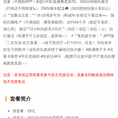
流量（不限制APP！刷剧/冲浪/直播爽歪歪📺） 300分钟国内通话
（打电话不用抠搜📞） EMS/顺丰配送🚚（快到想给快递小哥比心）
⚠️ **划重点注意：** 18-25周岁可办（刚成年/在校宝子看过来👀） 随
机归属地📍（不挑地区，哪里都能用） 合约48个月（稳定不涨价，
放心用） 激活**72小时内必充100元**（别忘！别忘！别忘！⚠️） 自
行激活（联通手厅几步搞定，超简单✅） 📌 **复机超方便：** APP搜
「二次实名/自主复通」→线下营业厅→打10010，任选！ 符合条件
的宝子闭眼冲！这性价比真的绝了😭错过拍大腿！ #联通橙子卡 #流
量卡推荐 #学生党福利 #性价比神卡 （配图可以放卡面/手厅激活步骤
截图更直观～）
注意：若未按运营商要求参与首次充值活动，流量未到账或者后期掉
包不负责售后
套餐简介
原套餐：29元
优惠后：29元包150G全国通用+300分钟