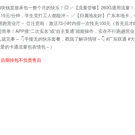
块钱直接承包一整个月的快乐！💥 ✅【流量管够】260G通用流量！
.15元/分钟，学生党打工人都能冲～ ✅【归属地友好】广东本地卡
用跑营业厅～ ⏰注意啦：激活72小时内得一次性充100元（首充后
超简单！APP搜“二次实名”或“自主复通”就能操作，实在不行跑趟营业厅
完事～ 👇手慢无的快乐套餐，戳我了解详情呀～👇 #广东联通 #大
+可爱的卡通流量包表情包～）
者后期掉包不负责售后