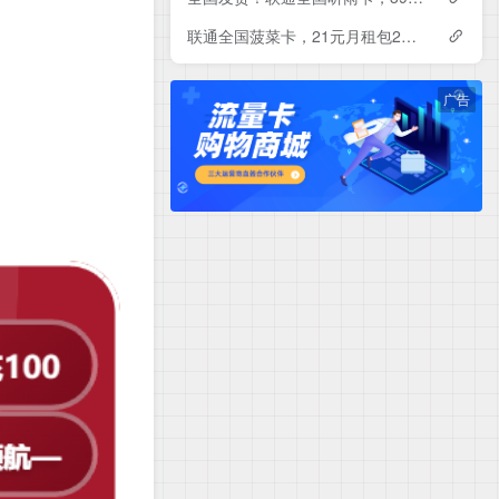
联通全国菠菜卡，21元月租包230G+500分钟
广告