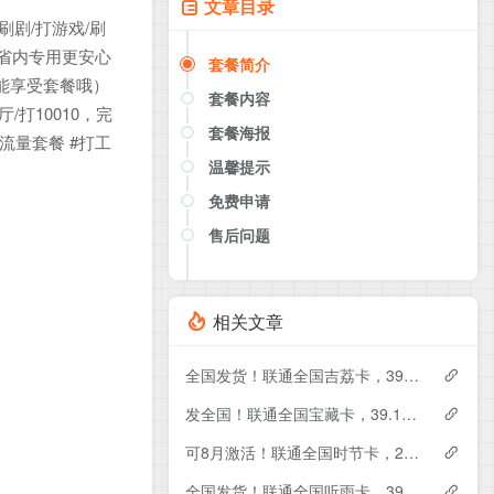
文章目录
刷剧/打游戏/刷
，省内专用更安心
套餐简介
才能享受套餐哦）
套餐内容
/打10010，完
套餐海报
流量套餐 #打工
温馨提示
免费申请
售后问题
点击这里或者手机扫描下方二维码
如果产品下架了，请联系客服推荐同
款套餐（商城入口）
相关文章
全国发货！联通全国吉荔卡，39元月租包240G+50分钟
发全国！联通全国宝藏卡，39.1元月租包240G+200分钟
可8月激活！联通全国时节卡，29元月租包180G+200分钟+会员
全国发货！联通全国听雨卡，39元月租包260G+100分钟+会员