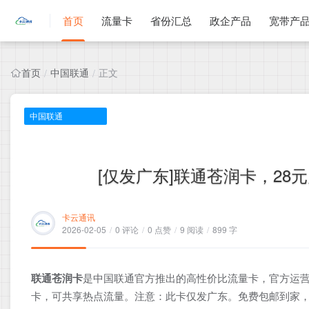
首页
流量卡
省份汇总
政企产品
宽带产
首页
中国联通
正文
/
/
中国联通
[仅发广东]联通苍润卡，28元
卡云通讯
2026-02-05
/
0 评论
/
0 点赞
/
9 阅读
/
899 字
联通苍润卡
是中国联通官方推出的高性价比流量卡，官方运营
卡，可共享热点流量。注意：此卡仅发广东。免费包邮到家