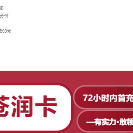
账
/分钟
续38元