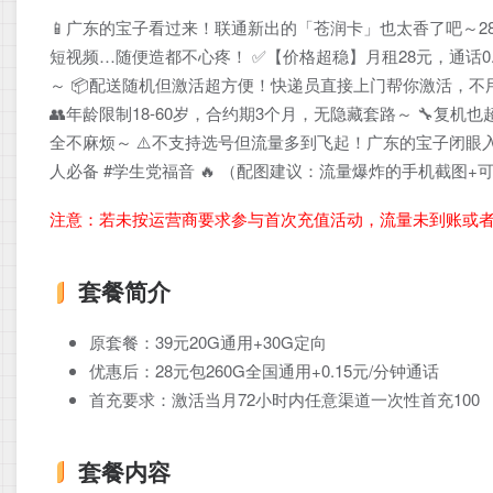
📱广东的宝子看过来！联通新出的「苍润卡」也太香了吧～28
短视频…随便造都不心疼！ ✅【价格超稳】月租28元，通话0
～ 📦配送随机但激活超方便！快递员直接上门帮你激活，不
👥年龄限制18-60岁，合约期3个月，无隐藏套路～ 🔧复机也
全不麻烦～ ⚠️不支持选号但流量多到飞起！广东的宝子闭眼入就
人必备 #学生党福音 🔥 （配图建议：流量爆炸的手机截图
注意：若未按运营商要求参与首次充值活动，流量未到账或
套餐简介
原套餐：39元20G通用+30G定向
优惠后：28元包260G全国通用+0.15元/分钟通话
首充要求：激活当月72小时内任意渠道一次性首充100
套餐内容