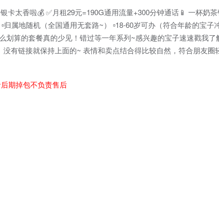
卡太香啦💰 ✅月租29元=190G通用流量+300分钟通话📱 一杯
️归属地随机（全国通用无套路~） ▫️18-60岁可办（符合年龄的宝子冲
这么划算的套餐真的少见！错过等一年系列~感兴趣的宝子速速戳我了解详
xx） 没有链接就保持上面的~ 表情和卖点结合得比较自然，符合朋友
者后期掉包不负责售后