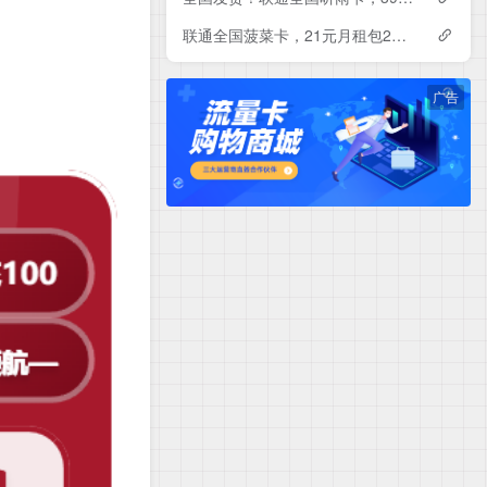
联通全国菠菜卡，21元月租包230G+500分钟
广告