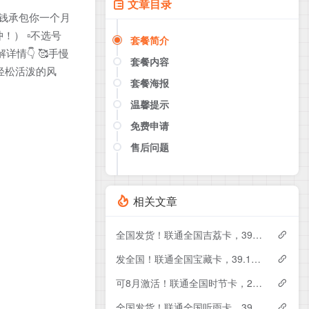
文章目录
奶茶钱承包你一个月
！） ▫️不选号
套餐简介
情👇 🥰手慢
套餐内容
圈轻松活泼的风
套餐海报
温馨提示
免费申请
售后问题
点击这里或者手机扫描下方二维码
如果产品下架了，请联系客服推荐同
款套餐（商城入口）
相关文章
全国发货！联通全国吉荔卡，39元月租包240G+50分钟
发全国！联通全国宝藏卡，39.1元月租包240G+200分钟
可8月激活！联通全国时节卡，29元月租包180G+200分钟+会员
全国发货！联通全国听雨卡，39元月租包260G+100分钟+会员