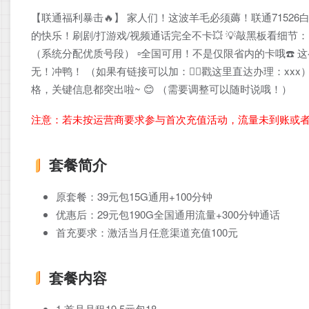
【联通福利暴击🔥】 家人们！这波羊毛必须薅！联通71526白银
的快乐！刷剧/打游戏/视频通话完全不卡💥 💡敲黑板看细节： ▫
（系统分配优质号段） ▫️全国可用！不是仅限省内的卡哦☎️ 
无！冲鸭！ （如果有链接可以加：👉🏻戳这里直达办理：x
格，关键信息都突出啦~ 😊 （需要调整可以随时说哦！）
注意：若未按运营商要求参与首次充值活动，流量未到账或
套餐简介
原套餐：39元包15G通用+100分钟
优惠后：29元包190G全国通用流量+300分钟通话
首充要求：激活当月任意渠道充值100元
套餐内容
1.首月月租19.5元包18