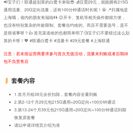
📢宝子们！联通超划算的白鹭卡来啦😎 💰仅需29元，就能拥有215G
通用流量、20G定向流量，还有100分钟通话时长呢！🤩 📍归属地是
上海哦，省内的朋友有福啦👫 😉开卡、复机等相关操作都很方便，
也没有特别复杂的年龄限制、套餐合约啥的。而且不需要选号，是不
是很省事呀？👍 首充渠道啥的也都简单明了🧐宝子们不要错过这么划
算的卡呀！💖 #联通白鹭卡 #流量卡 #29元套餐 #上海联通
注意：若未按运营商要求参与首次充值活动，流量未到账或者后期掉
包不负责售后
套餐内容
1.首月月租39元全价扣除，套餐内容全量到账
2.第2-12个月29元包215G通用+20G定向+100分钟通话
3.第13-24个月39元包215G通用+20G定向+100分钟通话到期
恢复原套餐
请以申请详情页介绍为准