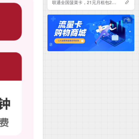
联通全国菠菜卡，21元月租包230G+500分钟
广告