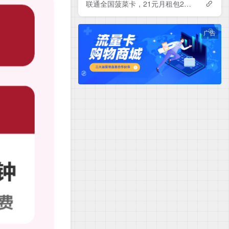
联通全国菠菜卡，21元月租包230G+500分钟
广告