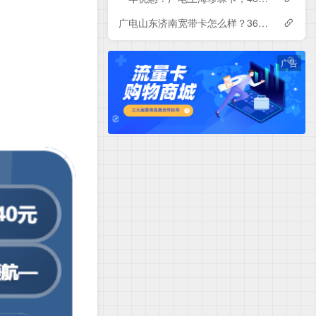
广电山东济南宽带卡怎么样？360-840元月租包1-3年500-1000M单宽带套餐——广电流量卡测评
广告