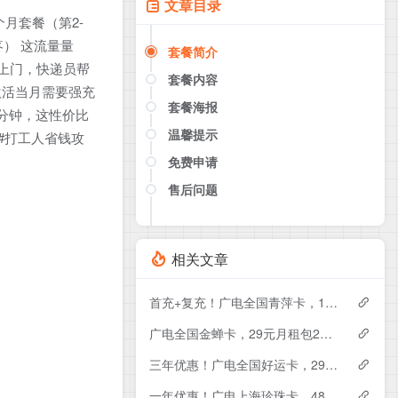
文章目录
个月套餐（第2-
疼） 这流量量
套餐简介
送上门，快递员帮
套餐内容
激活当月需要强充
套餐海报
0分钟，这性价比
温馨提示
 #打工人省钱攻
免费申请
售后问题
点击这里或者手机扫描下方二维码
如果产品下架了，请联系客服推荐同
款套餐（商城入口）
相关文章
首充+复充！广电全国青萍卡，19元月租包230G+0.15元月租/分钟
广电全国金蝉卡，29元月租包230G+0.15元月租/分钟
三年优惠！广电全国好运卡，29元月租包200G+0.15元月租/分钟
一年优惠！广电上海珍珠卡，48元月租包430G+300分钟