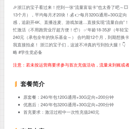
🎉浙江的宝子看过来！挖到一张“流量富翁卡”也太香了吧～💥 
13个月），平均每月才20块！💰 👉每月320G通用+30G
感，追剧开4K、直播连麦、游戏加速…直接实现“流量自由”！
忙激活（不用跑营业厅超方便！📦） ✅年龄18-35岁（年
240元（承包全年的快乐基金～） 合约期12个月，到期想换卡也自
我直接拍桌！ 浙江的宝子们，这波不冲真的亏到拍大腿！👇 （
略 #学生党必备
注意：若未按运营商要求参与首次充值活动，流量未到账或
套餐简介
原套餐：240/年包120G通用+30G定向+200分钟
优惠后：240/年包320G通用+30G定向+200分钟
首充要求：激活过程中一次性充值240元