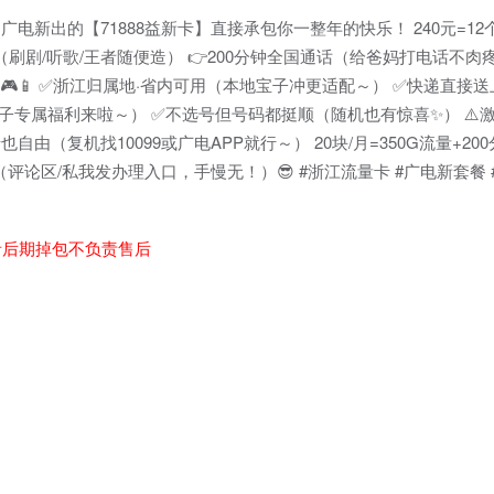
广电新出的【71888益新卡】直接承包你一整年的快乐！ 240元=12
定向（刷剧/听歌/王者随便造） 👉200分钟全国通话（给爸妈打电话不肉
🎮📱 ✅浙江归属地·省内可用（本地宝子冲更适配～） ✅快递直接
轻宝子专属福利来啦～） ✅不选号但号码都挺顺（随机也有惊喜✨） ⚠️
由（复机找10099或广电APP就行～） 20块/月=350G流量+20
评论区/私我发办理入口，手慢无！）😎 #浙江流量卡 #广电新套餐
者后期掉包不负责售后