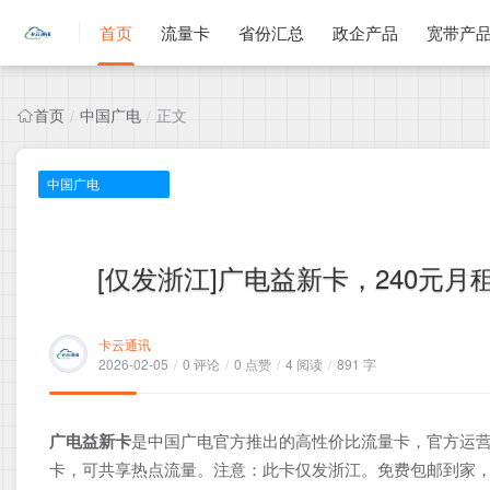
首页
流量卡
省份汇总
政企产品
宽带产
首页
中国广电
正文
/
/
中国广电
[仅发浙江]广电益新卡，240元月租
卡云通讯
2026-02-05
/
0 评论
/
0 点赞
/
4 阅读
/
891 字
广电益新卡
是中国广电官方推出的高性价比流量卡，官方运营
卡，可共享热点流量。注意：此卡仅发浙江。免费包邮到家