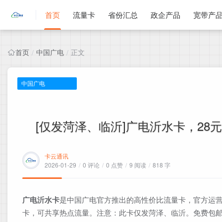
首页
流量卡
省份汇总
政企产品
宽带产
首页
中国广电
正文
/
/
中国广电
[仅发菏泽、临沂]广电沂水卡，28元
卡云通讯
2026-01-29
/
0 评论
/
0 点赞
/
9 阅读
/
818 字
广电沂水卡
是中国广电官方推出的高性价比流量卡，官方运营
卡，可共享热点流量。注意：此卡仅发菏泽、临沂。免费包