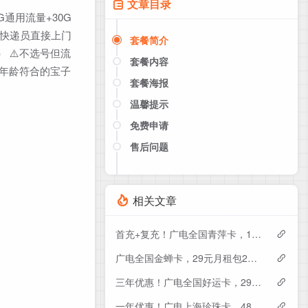
文章目录
通用流量+30G
，快递员直接上门
套餐简介
 ⚠️不选号但流
套餐内容
（年龄符合的宝子
套餐海报
温馨提示
免费申请
售后问题
点击这里或者手机扫描下方二维码
如果产品下架了，请联系客服推荐同
款套餐（商城入口）
相关文章
首充+复充！广电全国青萍卡，19元月租包230G+0.15元月租/分钟
广电全国金蝉卡，29元月租包230G+0.15元月租/分钟
三年优惠！广电全国好运卡，29元月租包200G+0.15元月租/分钟
一年优惠！广电上海珍珠卡，48元月租包430G+300分钟