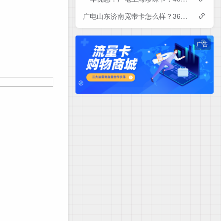
广电山东济南宽带卡怎么样？360-840元月租包1-3年500-1000M单宽带套餐——广电流量卡测评
广告