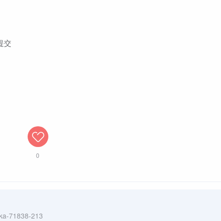
提交
0
ika-71838-213