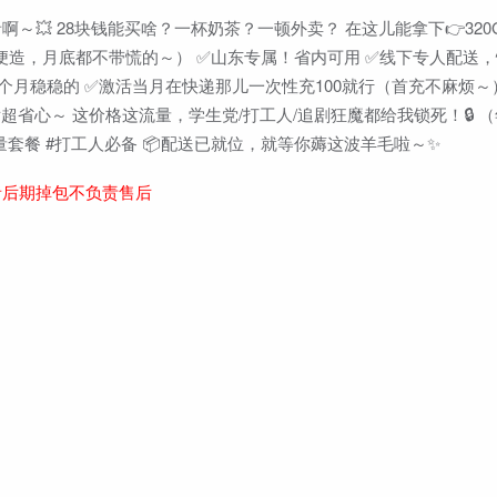
💥 28块钱能买啥？一杯奶茶？一顿外卖？ 在这儿能拿下👉320G
视频随便造，月底都不带慌的～） ✅山东专属！省内可用 ✅线下专人配送
2个月稳稳的 ✅激活当月在快递那儿一次性充100就行（首充不麻烦～）
后超省心～ 这价格这流量，学生党/打工人/追剧狂魔都给我锁死！🔒 
大流量套餐 #打工人必备 📦配送已就位，就等你薅这波羊毛啦～✨
者后期掉包不负责售后