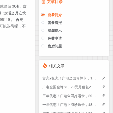
文章目录
货地就是归属地，京
哦~激活当月在快
套餐简介
96119 。 再充
套餐海报
且哦，还可以选号呢，不
温馨提示
免费申请
售后问题
点击这里或者手机扫描下方二维码
如果产品下架了，请联系客服推荐同
款套餐（商城入口）
相关文章
首充+复充！广电全国青萍卡，19元月租包230G+0.15元月租/分钟
广电全国金蝉卡，29元月租包230G+0.15元月租/分钟
三年优惠！广电全国好运卡，29元月租包200G+0.15元月租/分钟
一年优惠！广电上海珍珠卡，48元月租包430G+300分钟