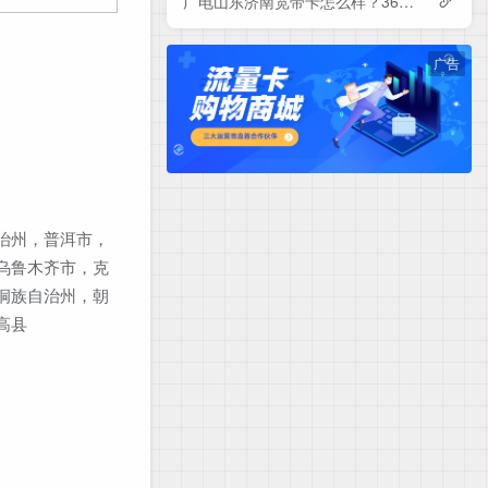
广电山东济南宽带卡怎么样？360-840元月租包1-3年500-1000M单宽带套餐——广电流量卡测评
广告
治州，普洱市，
乌鲁木齐市，克
侗族自治州，朝
高县