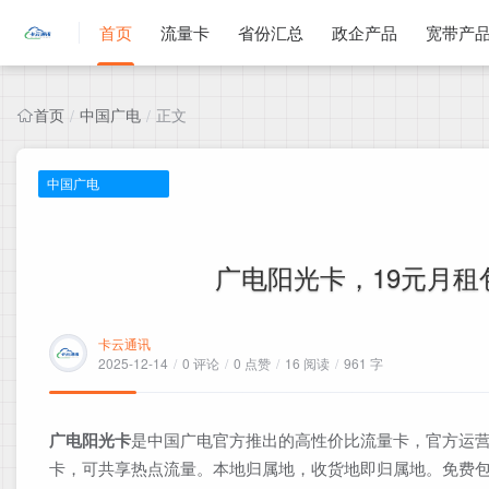
首页
流量卡
省份汇总
政企产品
宽带产
首页
中国广电
正文
/
/
中国广电
广电阳光卡，19元月租包
卡云通讯
2025-12-14
/
0 评论
/
0 点赞
/
16 阅读
/
961 字
广电阳光卡
是中国广电官方推出的高性价比流量卡，官方运营
卡，可共享热点流量。本地归属地，收货地即归属地。免费