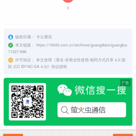
0
版权归属：
卡云通讯
本文链接：
https://10043.com.cn/archives/guangdianxiguangka-
71327-696
许可协议：
本文使用《
署名-非商业性使用-相同方式共享 4.0 国
际 (CC BY-NC-SA 4.0)
》协议授权
广告