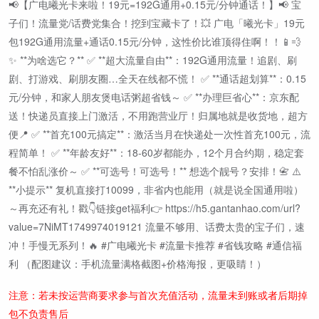
📢【广电曦光卡来啦！19元=192G通用+0.15元/分钟通话！】📢 宝
子们！流量党/话费党集合！挖到宝藏卡了！💥 广电「曦光卡」19元
包192G通用流量+通话0.15元/分钟，这性价比谁顶得住啊！！📱💨
✨ **为啥选它？** ✅ **超大流量自由**：192G通用流量！追剧、刷
剧、打游戏、刷朋友圈…全天在线都不慌！ ✅ **通话超划算**：0.15
元/分钟，和家人朋友煲电话粥超省钱～ ✅ **办理巨省心**：京东配
送！快递员直接上门激活，不用跑营业厅！归属地就是收货地，超方
便📍 ✅ **首充100元搞定**：激活当月在快递处一次性首充100元，流
程简单！ ✅ **年龄友好**：18-60岁都能办，12个月合约期，稳定套
餐不怕乱涨价～ ✅ **可选号！可选号！** 想选个靓号？安排！📇 ⚠️
**小提示** 复机直接打10099，非省内也能用（就是说全国通用啦）
～再充还有礼！戳👇链接get福利👉 https://h5.gantanhao.com/url?
value=7NiMT1749974019121 流量不够用、话费太贵的宝子们，速
冲！手慢无系列！🔥 #广电曦光卡 #流量卡推荐 #省钱攻略 #通信福
利 （配图建议：手机流量满格截图+价格海报，更吸睛！）
注意：若未按运营商要求参与首次充值活动，流量未到账或者后期掉
包不负责售后