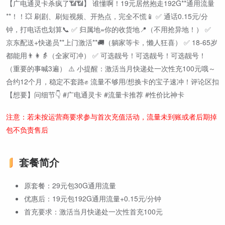
【广电通灵卡杀疯了📶📶】 谁懂啊！19元居然抱走192G**通用流量
**！！💥 刷剧、刷短视频、开热点，完全不慌📱 ✅ 通话0.15元/分
钟，打电话也划算📞 ✅ 归属地=你的收货地📍（不用抢异地！） ✅
京东配送+快递员**上门激活**🚚（躺家等卡，懒人狂喜） ✅ 18-65岁
都能用👨👩👵（全家可冲） ✅ 可选靓号！可选靓号！可选靓号！
（重要的事喊3遍） ⚠️ 小提醒：激活当月快递处一次性充100元哦～
合约12个月，稳定不套路✊ 流量不够用/想换卡的宝子速冲！评论区扣
【想要】问细节👇 #广电通灵卡 #流量卡推荐 #性价比神卡
注意：若未按运营商要求参与首次充值活动，流量未到账或者后期掉
包不负责售后
套餐简介
原套餐：29元包30G通用流量
优惠后：19元包192G通用流量+0.15元/分钟
首充要求：激活当月快递处一次性首充100元