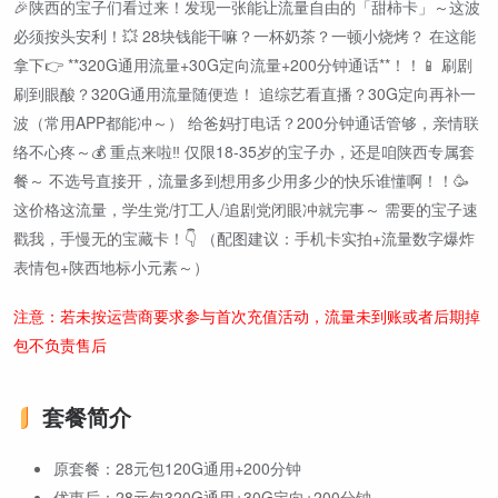
🎉陕西的宝子们看过来！发现一张能让流量自由的「甜柿卡」～这波
必须按头安利！💥 28块钱能干嘛？一杯奶茶？一顿小烧烤？ 在这能
拿下👉 **320G通用流量+30G定向流量+200分钟通话**！！📱 刷剧
刷到眼酸？320G通用流量随便造！ 追综艺看直播？30G定向再补一
波（常用APP都能冲～） 给爸妈打电话？200分钟通话管够，亲情联
络不心疼～💰 重点来啦‼️ 仅限18-35岁的宝子办，还是咱陕西专属套
餐～ 不选号直接开，流量多到想用多少用多少的快乐谁懂啊！！🥳
这价格这流量，学生党/打工人/追剧党闭眼冲就完事～ 需要的宝子速
戳我，手慢无的宝藏卡！👇 （配图建议：手机卡实拍+流量数字爆炸
表情包+陕西地标小元素～）
注意：若未按运营商要求参与首次充值活动，流量未到账或者后期掉
包不负责售后
套餐简介
原套餐：28元包120G通用+200分钟
优惠后：28元包320G通用+30G定向+200分钟