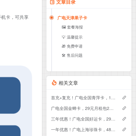
文章目录
手机卡，可共享
广电天津果子卡
🖼️ 套餐海报
💡 温馨提示
🎁 免费申请
🛠️ 售后问题
相关文章
首充+复充！广电全国青萍卡，19元月租包230G+0.15元月租/分钟
广电全国金蝉卡，29元月租包230G+0.15元月租/分钟
三年优惠！广电全国好运卡，29元月租包200G+0.15元月租/分钟
一年优惠！广电上海珍珠卡，48元月租包430G+300分钟