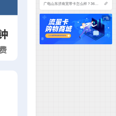
广电山东济南宽带卡怎么样？360-840元月租包1-3年500-1000M单宽带套餐——广电流量卡测评
广告