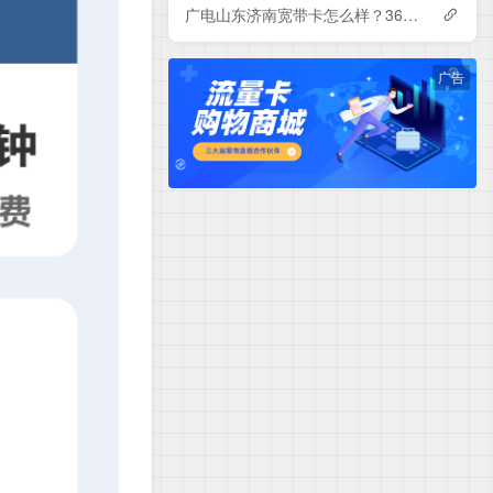
广电山东济南宽带卡怎么样？360-840元月租包1-3年500-1000M单宽带套餐——广电流量卡测评
广告