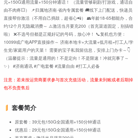
元=150G通用流量+150分钟通话！ （流量管够刷剧/打游戏，通话自
由不肉疼💥） 📌归属地济南·省内专属套餐 🚚线下上门配送，快递员
直接帮你激活（不用自己捣鼓，超省心📲） 👥年龄18-65都能办，合
约12个月无隐藏消费～ ⚠️激活当月要充200（首充渠道固定，别搞错
啦） ❌不选号但都是正规好记的号码，放心冲！ 📞复机也方便：
10099或广电APP直接操作～ 济南本地卡+大流量+低月租=打工人/学
生党/家庭用户的天菜！ 需要的宝子私我留信息，安排上门办卡～👇
（温馨提示：流量是通用的！不是定向！不是限速！冲就完事了～
✨） #济南通讯 #广电套餐 #流量自由 #打工人必备
注意：若未按运营商要求参与首次充值活动，流量未到账或者后期掉
包不负责售后
套餐简介
原套餐：39元包150G全国通用+150分钟通话
优惠后：29元包150G全国通用+150分钟通话
首充要求：激活当月强充200元