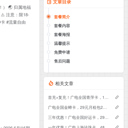
文章目录
） 🌏 归属地福
 注意：限18-
套餐简介
神卡 #流量自由
套餐内容
套餐海报
温馨提示
免费申请
售后问题
点击这里或者手机扫描下方二维码
如果产品下架了，请联系客服推荐同
款套餐（商城入口）
相关文章
首充+复充！广电全国青萍卡，19元月租包230G+0.15元月租/分钟
广电全国金蝉卡，29元月租包230G+0.15元月租/分钟
三年优惠！广电全国好运卡，29元月租包200G+0.15元月租/分钟
一年优惠！广电上海珍珠卡，48元月租包430G+300分钟
026.6月!过期