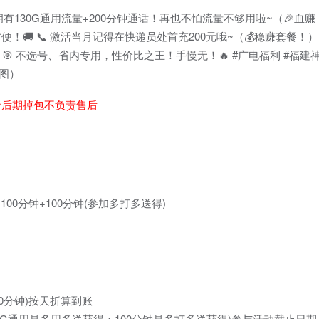
能拥有130G通用流量+200分钟通话！再也不怕流量不够用啦~（🎉血赚！
 📞 激活当月记得在快递员处首充200元哦~（💰稳赚套餐！） ⚠️
 🎯 不选号、省内专用，性价比之王！手慢无！🔥 #广电福利 #福建
截图）
者后期掉包不负责售后
100分钟+100分钟(参加多打多送得)
00分钟)按天折算到账
中30G通用是多用多送获得；100分钟是多打多送获得)参与活动截止日期：2