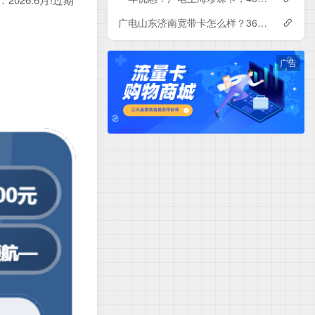
广电山东济南宽带卡怎么样？360-840元月租包1-3年500-1000M单宽带套餐——广电流量卡测评
广告