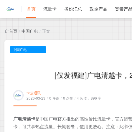
首页
流量卡
省份汇总
政企产品
宽带产
首页
中国广电
正文
/
/
中国广电
[仅发福建]广电清越卡，2
卡云通讯
2026-03-23
/
0 评论
/
0 点赞
/
4 阅读
/
896 字
广电清越卡
是中国广电官方推出的高性价比流量卡，官方运营
卡，可共享热点流量。长期套餐，使用更放心。注意：此卡