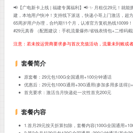
📢【广电新卡上线 | 福建专属福利】📢 ✨ 月租仅29元！就
建，本地用户快冲！支持线下派送，快递小哥上门激活，超方便！🚚
65周岁用户办理，合约期11个月，认准官方复机热线10099！
#29元真香 （配图建议：手机流量爆炸/省钱表情包+二维码
注意：若未按运营商要求参与首次充值活动，流量未到账或
套餐简介
原套餐：29元包100G全国通用+100分钟通话
优惠后：29元包100G通用+30G通用(参加多用多送得))+
首充要求：激活当月快递处一次性首充200元
套餐内容
1.首月29元按天折算扣除，套餐内容(100G全国通用+1
2.第2个月起29元包130G全国通用+200分钟通话(其