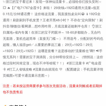
✨浙江的宝子看过来！发现一张神仙流量卡，必须给你们按头安利～
💥 🔥【广电71767金霞卡】来啦！ 29块钱=192G通用大流量+低至
0.15元/分钟通话费！ 这价格这流量，我直接拍桌尖叫😭 📱192G全
通用！刷剧刷到手机发烫？王者开黑48小时？ 不存在“定向限制”！刷
抖音/聊微信/看网课…想咋用咋用，月底流量还能剩半仓库！ 👌浙江
归属地+省内专属！在浙江的宝子闭眼冲～ 18-60岁都能办，无合约
无套路，复机也超简单（直接无门槛～） 不用选号，分配好的号码也
超顺，懒人福音get✅ ⚠️重要的事说三遍： 29元=192G！29元
=192G！29元=192G！ 这哪是套餐？这是移动的“流量粮仓”啊‼️ 📢手
慢无系列！需要的宝子滴滴我，分分钟帮你安排上～ （悄悄说：这价
格过段时间肯定涨，现在不冲等啥呢？！） #浙江流量卡 #广电金霞
卡 #打工人省钱攻略 #流量自由就现在 💛 （配图建议：手机流量详情
页截图+可爱卡通流量示意图～）
注意：若未按运营商要求参与首次充值活动，流量未到账或者后期掉
包不负责售后