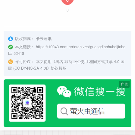
0
版权归属：
卡云通讯
本文链接：
https://10043.com.cn/archives/guangdianhubeijinbo
ka-52418
许可协议：
本文使用《
署名-非商业性使用-相同方式共享 4.0 国
际 (CC BY-NC-SA 4.0)
》协议授权
广告