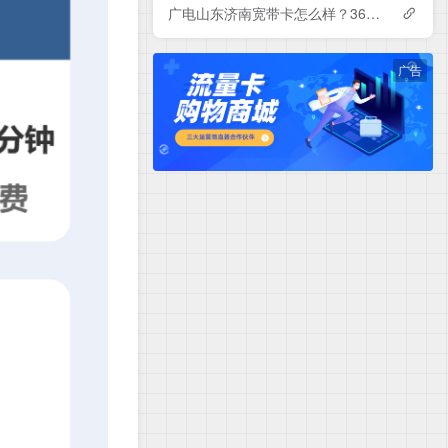
广电山东济南宽带卡怎么样？360-840元月租包1-3年500-1000M单宽带套餐——广电流量卡测评
广告