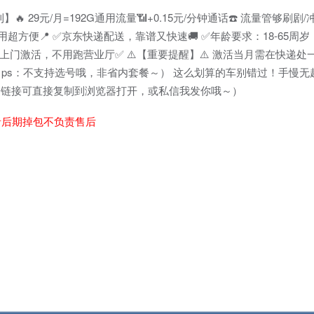
 29元/月=192G通用流量📶+0.15元/分钟通话☎️ 流量管够刷剧
超方便📍 ✅京东快递配送，靠谱又快速🚚 ✅年龄要求：18-65周
门激活，不用跑营业厅✅ ⚠️【重要提醒】⚠️ 激活当月需在快递处一次
] （ps：不支持选号哦，非省内套餐～） 这么划算的车别错过！手慢无
 （注：链接可直接复制到浏览器打开，或私信我发你哦～）
者后期掉包不负责售后