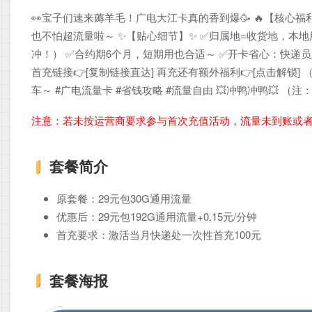
👀宝子们速来薅羊毛！广电大江卡真的香到爆🥳 🔥【核心福利】
也不怕超流量啦～ ✨【贴心细节】✨ ✅归属地=收货地，本地用
冲！） ✅合约期6个月，短期用也合适～ ✅开卡省心：快递员上
首充链接👉[复制链接直达] 再充还有额外福利👉[点击解锁
车～ #广电流量卡 #省钱攻略 #流量自由 💥冲鸭冲鸭💥
注意：若未按运营商要求参与首次充值活动，流量未到账或
套餐简介
原套餐：29元包30G通用流量
优惠后：29元包192G通用流量+0.15元/分钟
首充要求：激活当月快递处一次性首充100元
套餐海报