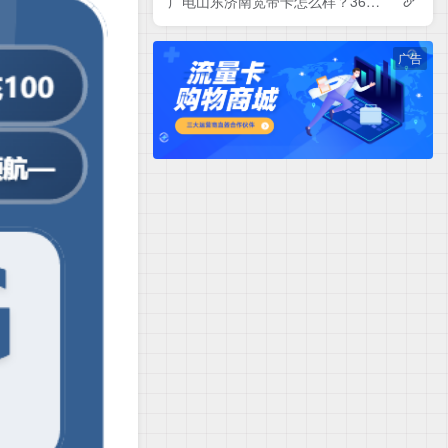
广电山东济南宽带卡怎么样？360-840元月租包1-3年500-1000M单宽带套餐——广电流量卡测评
广告