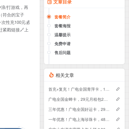
文章目录
/冲浪/打游戏，再
岁（符合的宝子
套餐简介
性充100元💰
套餐海报
赶紧戳链接🔗上
温馨提示
免费申请
售后问题
点击这里或者手机扫描下方二维码
如果产品下架了，请联系客服推荐同
款套餐（商城入口）
相关文章
首充+复充！广电全国青萍卡，19元月租包230G+0.15元月租/分钟
广电全国金蝉卡，29元月租包230G+0.15元月租/分钟
三年优惠！广电全国好运卡，29元月租包200G+0.15元月租/分钟
一年优惠！广电上海珍珠卡，48元月租包430G+300分钟