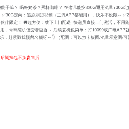
能干嘛？ 喝杯奶茶？买杯咖啡？ 在这儿能换320G通用流量+30G定
～ ✅30G定向：追剧刷短视频（主流APP都能用），快乐不设限～ ✅
岁小伙伴限定！ 🚚超方便：线下上门配送+快递员直接上门激活，不用
可用，号码随机但套餐巨香～ 后续复机也简单：打10099或广电APP
乐，赶紧戳我预留名额呀～👇 （配图：可以放卡板图/流量示意图/可
者后期掉包不负责售后