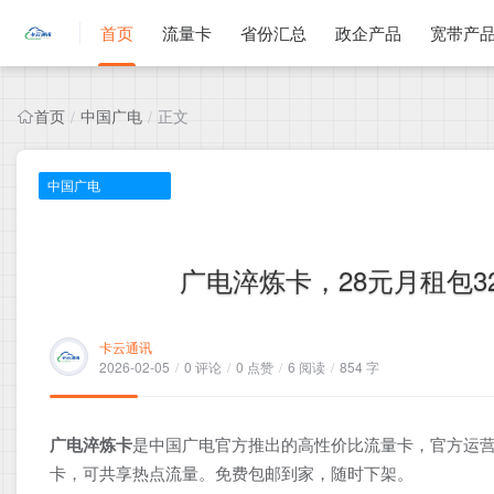
首页
流量卡
省份汇总
政企产品
宽带产
首页
中国广电
正文
/
/
中国广电
广电淬炼卡，28元月租包32
卡云通讯
2026-02-05
/
0 评论
/
0 点赞
/
6 阅读
/
854 字
广电淬炼卡
是中国广电官方推出的高性价比流量卡，官方运营
卡，可共享热点流量。免费包邮到家，随时下架。