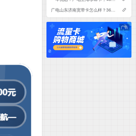
广电山东济南宽带卡怎么样？360-840元月租包1-3年500-1000M单宽带套餐——广电流量卡测评
广告