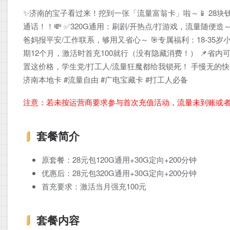
✨济南的宝子看过来！挖到一张「流量富翁卡」啦～📱 28块钱
通话！！💸 ✅320G通用：刷剧/开热点/打游戏，流量随便造
爸妈报平安/工作联系，够用又省心～ 🎯专属福利：18-35
期12个月，激活时首充100就行（没有隐藏消费！） 📌省内
置这价格，学生党/打工人/流量狂魔都给我锁死！ 手慢无的快
济南本地卡 #流量自由 #广电宝藏卡 #打工人必备
注意：若未按运营商要求参与首次充值活动，流量未到账或
套餐简介
原套餐：28元包120G通用+30G定向+200分钟
优惠后：28元包320G通用+30G定向+200分钟
首充要求：激活当月强充100元
套餐内容