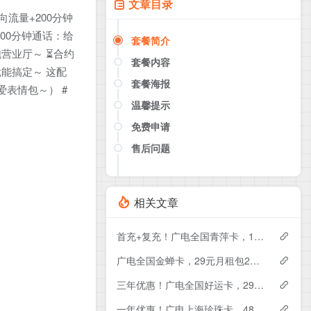
文章目录
向流量+200分钟
200分钟通话：给
套餐简介
跑营业厅～ ⏳合约
套餐内容
就能搞定～ 这配
套餐海报
爱表情包～） #
温馨提示
免费申请
售后问题
点击这里或者手机扫描下方二维码
如果产品下架了，请联系客服推荐同
款套餐（商城入口）
相关文章
首充+复充！广电全国青萍卡，19元月租包230G+0.15元月租/分钟
广电全国金蝉卡，29元月租包230G+0.15元月租/分钟
三年优惠！广电全国好运卡，29元月租包200G+0.15元月租/分钟
一年优惠！广电上海珍珠卡，48元月租包430G+300分钟