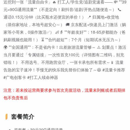
近挖到一张「流量自由卡」🔥 打工人/学生党/追剧党速看—— 💸 **39
元=90G通用流量**（不是定向！刷抖音/追剧/开热点随便造～） 📞
通话0.15元/分钟（比买瓶水还便宜的单价！） 📍 归属地=收货地
（填你家地址，本地号超安心～） 🚚 京东配送+快递员上门激活（躺
家等小哥来，0操作激活✅） 👶👵 **年龄友好**：18-65岁都能办（爸
妈刷视频也能用！） ⏳ **合约超短**：7个月（短期试水无压力～）
🌍 **全国通用**：不是省内卡！出差旅游流量管够～ ⚠️ 划重点！激活
当月要通过「专属链接」一次性首充100元（详情图有二维码，别充
错啦！） 不用选号、不用跑营业厅，一张卡承包所有需求～📱 流量
告急的宝子速冲！手慢无的快乐我先替你们体验了～😆 #流量卡推荐
#广电创客卡 #打工人续命神器
注意：若未按运营商要求参与首次充值活动，流量未到账或者后期掉
包不负责售后
套餐简介
原套餐：39元20G通用流量