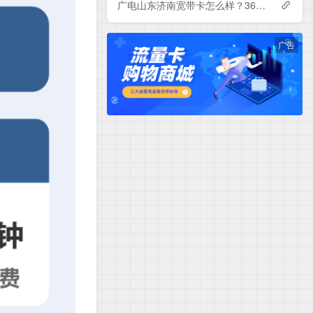
广电山东济南宽带卡怎么样？360-840元月租包1-3年500-1000M单宽带套餐——广电流量卡测评
广告