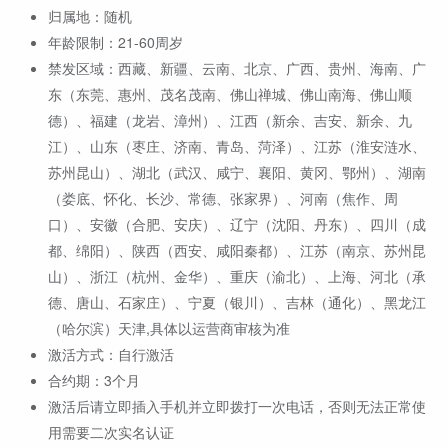
归属地：随机
年龄限制：21-60周岁
禁发区域：西藏、新疆、云南、北京、广西、贵州、海南、广
东（东莞、惠州、茂名茂南、佛山禅城、佛山南海、佛山顺
德）、福建（龙岩、漳州）、江西（新余、吉安、新余、九
江）、山东（枣庄、济南、青岛、菏泽）、江苏（淮安涟水、
苏州昆山）、湖北（武汉、咸宁、襄阳、黄冈、鄂州）、湖南
（娄底、怀化、长沙、常德、张家界）、河南（焦作、周
口）、安徽（合肥、安庆）、辽宁（沈阳、丹东）、四川（成
都、绵阳）、陕西（西安、咸阳秦都）、江苏（南京、苏州昆
山）、浙江（杭州、金华）、重庆（渝北）、上海、河北（承
德、唐山、石家庄）、宁夏（银川）、吉林（通化）、黑龙江
（哈尔滨）天津,具体以运营商审核为准
激活方式：自行激活
合约期：3个月
激活后请立即插入手机并立即拨打一次电话，否则无法正常使
用需要二次实名认证