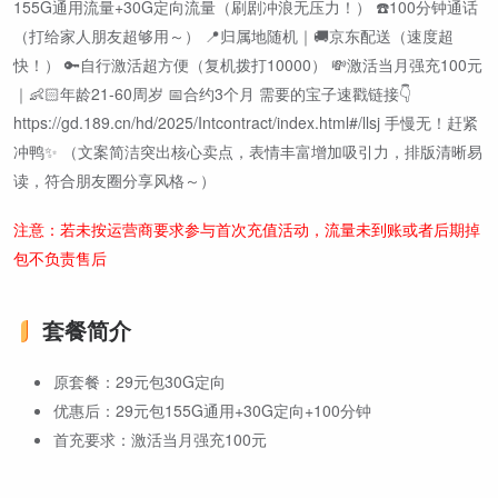
155G通用流量+30G定向流量（刷剧冲浪无压力！） ☎️100分钟通话
（打给家人朋友超够用～） 📍归属地随机｜🚚京东配送（速度超
快！） 🔑自行激活超方便（复机拨打10000） 💸激活当月强充100元
｜👶🏻年龄21-60周岁 📅合约3个月 需要的宝子速戳链接👇
https://gd.189.cn/hd/2025/Intcontract/index.html#/llsj 手慢无！赶紧
冲鸭✨ （文案简洁突出核心卖点，表情丰富增加吸引力，排版清晰易
读，符合朋友圈分享风格～）
注意：若未按运营商要求参与首次充值活动，流量未到账或者后期掉
包不负责售后
套餐简介
原套餐：29元包30G定向
优惠后：29元包155G通用+30G定向+100分钟
首充要求：激活当月强充100元