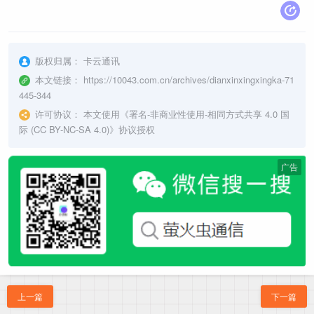
版权归属：
卡云通讯
本文链接：
https://10043.com.cn/archives/dianxinxingxingka-71
445-344
许可协议：
本文使用《
署名-非商业性使用-相同方式共享 4.0 国
际 (CC BY-NC-SA 4.0)
》协议授权
广告
上一篇
下一篇