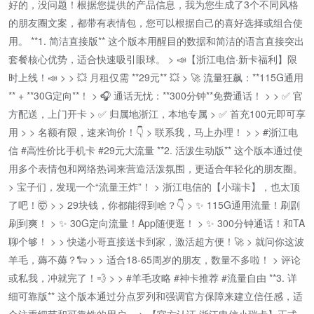
好的，没问题！根据您提供的产品信息，我为您生成了3个不同风格
的朋友圈文案，都带有表情包，您可以根据自己的喜好选择或组合使
用。 **1. 简洁直接版** 这个版本用醒目的数据和简洁的语言直接突出
套餐核心优势，适合快速吸引眼球。 > 📣【浙江电信·新卡福利】限
时上线！📣 > > 💥 月租仅需 **29元** 💥 > 🚀 流量狂飙：**115G通用
** + **30G定向**！ > 🎧 通话无忧：**300分钟**免费通话！ > > ✅ 官
方配送，上门开卡 > ✅ 归属地浙江，本地专属 > ✅ 首充100元即可享
用 > > 名额有限，速来询价！👇 > 联系我，马上办理！ > > #浙江电
信 #高性价比手机卡 #29元大流量 **2. 活泼生动版** 这个版本通过使
用多个表情包和网络热词来营造活泼氛围，更适合年轻化的朋友圈。
> 宝子们，发现一个“流量王炸”！ > 浙江电信的【小瑞卡】，也太顶
了吧！🤯 > > 29块钱，你都能得到啥？👇 > ✨ 115G通用流量！刷剧
刷到爽！ > ✨ 30G定向流量！App随便逛！ > ✨ 300分钟通话！和TA
聊个够！ > > 快递小哥直接送卡到家，激活超方便！🚀 > 就问你这波
羊毛，薅不薅？🐑 > > 适合18-65周岁的朋友，数量不多啦！ > 评论
或私我，冲就完了！💨 > > #羊毛攻略 #神卡推荐 #流量自由 **3. 详
细可靠版** 这个版本通过分点罗列和强调官方保障来建立信任感，适