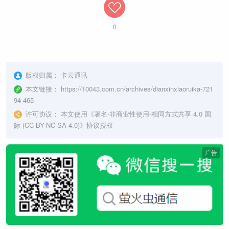
0
版权归属：
卡云通讯
本文链接：
https://10043.com.cn/archives/dianxinxiaoruika-721
94-465
许可协议：
本文使用《
署名-非商业性使用-相同方式共享 4.0 国
际 (CC BY-NC-SA 4.0)
》协议授权
广告