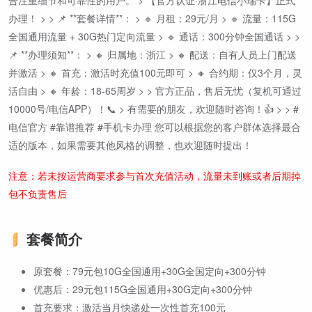
合注重细节和可靠性的用户。 > 【官方认证·浙江电信小瑞卡】正式
办理！ > > 📌 **套餐详情**： > 🔹 月租：29元/月 > 🔹 流量：115G
全国通用流量 + 30G热门定向流量 > 🔹 通话：300分钟全国通话 > >
📌 **办理须知**： > 🔸 归属地：浙江 > 🔸 配送：自有人员上门配送
并激活 > 🔸 首充：激活时充值100元即可 > 🔸 合约期：仅3个月，灵
活自由 > 🔸 年龄：18-65周岁 > > 官方正品，售后无忧（复机可通过
10000号/电信APP）！📞 > 有需要的朋友，欢迎随时咨询！👍 > > #
电信官方 #靠谱推荐 #手机卡办理 您可以根据您的客户群体选择最合
适的版本，如果需要其他风格的调整，也欢迎随时提出！
注意：若未按运营商要求参与首次充值活动，流量未到账或者后期掉
包不负责售后
套餐简介
原套餐：79元包10G全国通用+30G全国定向+300分钟
优惠后：29元包115G全国通用+30G定向+300分钟
首充要求：激活当月快递处一次性首充100元