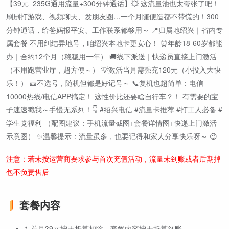
【39元=235G通用流量+300分钟通话】💥 这流量池也太夸张了吧！
刷剧打游戏、视频聊天、发朋友圈…一个月随便造都不带慌的！300
分钟通话，给爸妈报平安、工作联系都够用～ 📍归属地绍兴｜省内专
属套餐 不用纠结异地号，咱绍兴本地卡更安心！ ⏰年龄18-60岁都能
办｜合约12个月（稳稳用一年） 🚚线下派送｜快递员直接上门激活
（不用跑营业厅，超方便～） 💡激活当月需强充120元（小投入大快
乐！） 🎫不选号，随机但都是好记号～ 📞复机也超简单：电信
10000热线/电信APP搞定！ 这性价比还要啥自行车？！ 有需要的宝
子速速戳我～手慢无系列！👇 #绍兴电信 #流量卡推荐 #打工人必备 #
学生党福利 （配图建议：手机流量截图+套餐详情图+快递上门激活
示意图） ✨温馨提示：流量虽多，也要记得和家人分享快乐呀～ 😉
注意：若未按运营商要求参与首次充值活动，流量未到账或者后期掉
包不负责售后
套餐内容
1.首月39元按天折算扣除，套餐内容按天折算到账