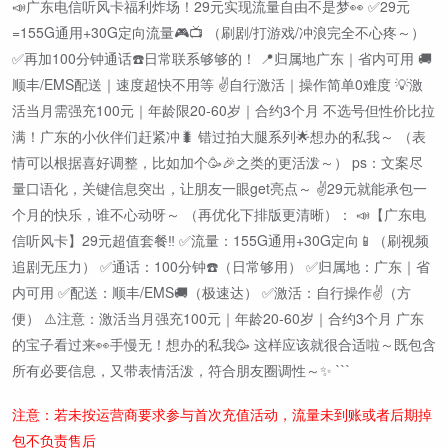
📣广东电信听风卡福利炸场！29元实现流量自由不是梦👀 ✅29元
=155G通用+30G定向流量🎮📺 （刷剧/打游戏/冲浪完全不心疼～）
✅再加100分钟通话☎️日常联系够够的！ 📍归属地广东｜省内可用 🚚
顺丰/EMS配送｜速度超快不用等 ✌️自行激活｜操作简单0难度 💡激
活当月需强充100元｜年龄限20-60岁｜合约3个月 不选号但性价比拉
满！广东的小伙伴们赶紧冲🐛 错过拍大腿系列🌟想办的私我～ （表
情可以根据喜好调整，比如加个🥳🎉之类的更活泼～） ps：文案尽
量口语化，关键信息突出，让朋友一眼get亮点～ ✌️29元就能承包一
个月的快乐，谁不心动呀～ （再优化下排版更清晰）： 📣【广东电
信听风卡】29元超值套餐‼️ ✅流量：155G通用+30G定向📱（刷视频
追剧无压力） ✅通话：100分钟☎️（日常够用） ✅归属地：广东｜省
内可用 ✅配送：顺丰/EMS🚚（极速达） ✅激活：自行操作✌️（方
便） ⚠️注意：激活当月强充100元｜年龄20-60岁｜合约3个月 广东
的宝子看过来👀手慢无！想办的私我🥳 这样应该就很合适啦～既包含
所有必要信息，又带表情活泼，符合朋友圈调性～✨ ```
注意：若未按运营商要求参与首次充值活动，流量未到账或者后期掉
包不负责售后