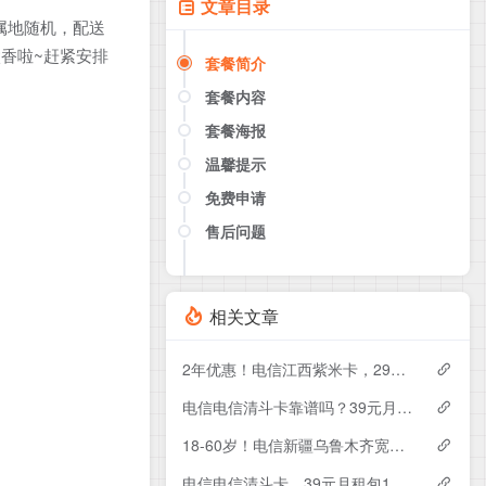
文章目录
~归属地随机，配送
香啦~赶紧安排
套餐简介
套餐内容
套餐海报
温馨提示
免费申请
售后问题
点击这里或者手机扫描下方二维码
如果产品下架了，请联系客服推荐同
款套餐（商城入口）
相关文章
2年优惠！电信江西紫米卡，29元月租包500G+200分钟
电信电信清斗卡靠谱吗？39元月租包185G+200分钟实测分享
18-60岁！电信新疆乌鲁木齐宽带卡，119-229元月租1200-1800M120-240G+1300-3000分钟融合宽带套餐
电信电信清斗卡，39元月租包185G+200分钟