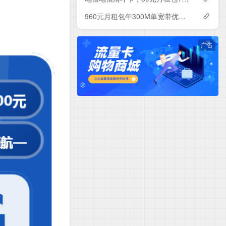
960元月租包年300M单宽带优惠套餐！电信辽宁沈阳宽带卡套餐详情与办理指南
广告