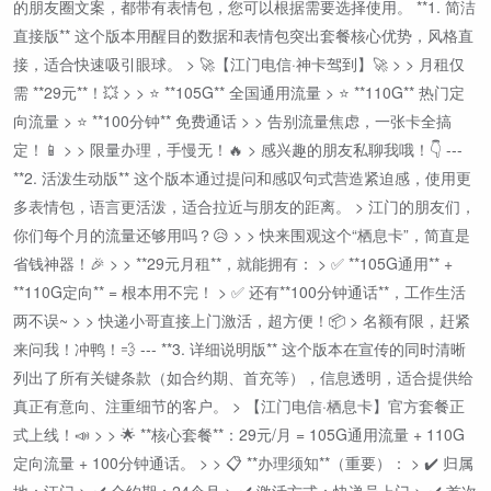
的朋友圈文案，都带有表情包，您可以根据需要选择使用。 **1. 简洁
直接版** 这个版本用醒目的数据和表情包突出套餐核心优势，风格直
接，适合快速吸引眼球。 > 🚀【江门电信·神卡驾到】🚀 > > 月租仅
需 **29元**！💥 > > ⭐️ **105G** 全国通用流量 > ⭐️ **110G** 热门定
向流量 > ⭐️ **100分钟** 免费通话 > > 告别流量焦虑，一张卡全搞
定！📱 > > 限量办理，手慢无！🔥 > 感兴趣的朋友私聊我哦！👇 ---
**2. 活泼生动版** 这个版本通过提问和感叹句式营造紧迫感，使用更
多表情包，语言更活泼，适合拉近与朋友的距离。 > 江门的朋友们，
你们每个月的流量还够用吗？😥 > > 快来围观这个“栖息卡”，简直是
省钱神器！🎉 > > **29元月租**，就能拥有： > ✅ **105G通用** +
**110G定向** = 根本用不完！ > ✅ 还有**100分钟通话**，工作生活
两不误~ > > 快递小哥直接上门激活，超方便！📦 > 名额有限，赶紧
来问我！冲鸭！💨 --- **3. 详细说明版** 这个版本在宣传的同时清晰
列出了所有关键条款（如合约期、首充等），信息透明，适合提供给
真正有意向、注重细节的客户。 > 【江门电信·栖息卡】官方套餐正
式上线！📣 > > 🌟 **核心套餐**：29元/月 = 105G通用流量 + 110G
定向流量 + 100分钟通话。 > > 📋 **办理须知**（重要）： > ✔️ 归属