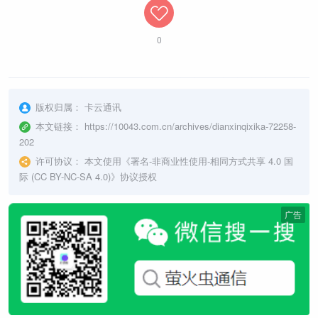
0
版权归属：
卡云通讯
本文链接：
https://10043.com.cn/archives/dianxinqixika-72258-
202
许可协议：
本文使用《
署名-非商业性使用-相同方式共享 4.0 国
际 (CC BY-NC-SA 4.0)
》协议授权
广告