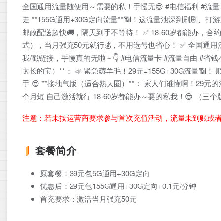
全国通用流量随便用～需要的私！手慢无😎 #电信福利 #流量自由
走 **155G通用+30G定向流量**📶！这流量池深到刷剧
邮政配送超快🚚，隔天到手不等待！ ✅ 18-60岁都能办
式），当月强充50元就行💰，不用选号也省心！ ✅ 全国
我/戳链接，手慢真的无啦～👇 #电信流量卡 #流量自由 #省钱小技
太长的宝）**： 📣 紧急薅羊毛！29元=155G+30G流量📶
手 😎 **接地气版（适合熟人圈）**： 家人们谁懂啊！29元的
个月短 自己激活就行 18-60岁都能办～要的私我！😎 
注意：若未按运营商要求参与首次充值活动，流量未到账或
套餐简介
原套餐：39元包5G通用+30G定向
优惠后：29元包155G通用+30G定向+0.1元/分钟
首充要求：激活当月强充50元