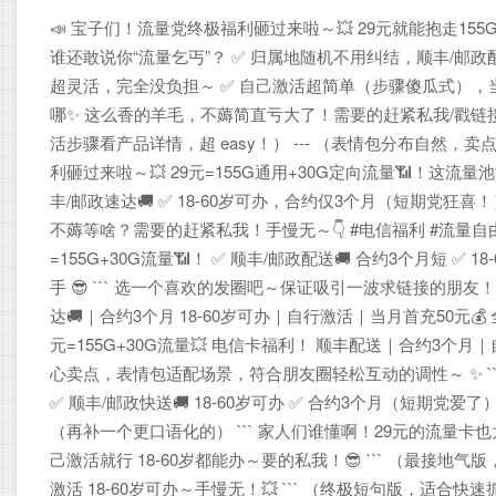
📣 宝子们！流量党终极福利砸过来啦～💥 29元就能抱走1
谁还敢说你“流量乞丐”？ ✅ 归属地随机不用纠结，顺丰/邮政
超灵活，完全没负担～ ✅ 自己激活超简单（步骤傻瓜式），当
哪✨ 这么香的羊毛，不薅简直亏大了！需要的赶紧私我/戳链接，手
活步骤看产品详情，超 easy！） --- （表情包分布自然，
利砸过来啦～💥 29元=155G通用+30G定向流量📶！这
丰/邮政速达🚚 ✅ 18-60岁可办，合约仅3个月（短期党狂喜
不薅等啥？需要的赶紧私我！手慢无～👇 #电信福利 #流量自由 #
=155G+30G流量📶！ ✅ 顺丰/邮政配送🚚 合约3个月短 
手 😎 ``` 选一个喜欢的发圈吧～保证吸引一波求链接的朋友！💪
达🚚｜合约3个月 18-60岁可办｜自行激活｜当月首充50元💰
元=155G+30G流量💥 电信卡福利！ 顺丰配送｜合约3个月｜自
心卖点，表情包适配场景，符合朋友圈轻松互动的调性～ ✨ ``` 
✅ 顺丰/邮政快送🚚 18-60岁可办 ✅ 合约3个月（短期党爱了
（再补一个更口语化的） ``` 家人们谁懂啊！29元的流量卡也太香
己激活就行 18-60岁都能办～要的私我！😎 ``` （最接地气版
激活 18-60岁可办～手慢无！💥 ``` （终极短句版，适合快速抓眼