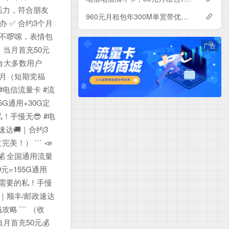
加活力，符合朋友
960元月租包年300M单宽带优惠套餐！电信辽宁沈阳宽带卡套餐详情与办理指南
可办 ✅ 合约3个月
又不啰嗦，表情包
广告
活｜当月首充50元
适合大多数用户
3个月（短期党福
#电信流量卡 #流
5G通用+30G定
！手慢无😎 #电
政速达🚚｜合约3
！） ``` 📣
💰 全国通用流量
元=155G通用
用～需要的私！手慢
随机｜顺丰/邮政速达
略 ``` （收
当月首充50元💰