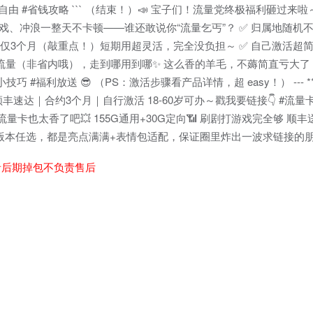
 #省钱攻略 ``` （结束！）📣 宝子们！流量党终极福利砸过来啦～
、打游戏、冲浪一整天不卡顿——谁还敢说你“流量乞丐”？ ✅ 归属地随机
，合约仅3个月（敲重点！）短期用超灵活，完全没负担～ ✅ 自己激活超
通用流量（非省内哦），走到哪用到哪✨ 这么香的羊毛，不薅简直亏大
巧 #福利放送 😎 （PS：激活步骤看产品详情，超 easy！） ---
！ 顺丰速达｜合约3个月｜自行激活 18-60岁可办～戳我要链接👇 #流量
流量卡也太香了吧💥 155G通用+30G定向📶 刷剧打游戏完全够 顺丰送
（三个版本任选，都是亮点满满+表情包适配，保证圈里炸出一波求链接的朋
者后期掉包不负责售后