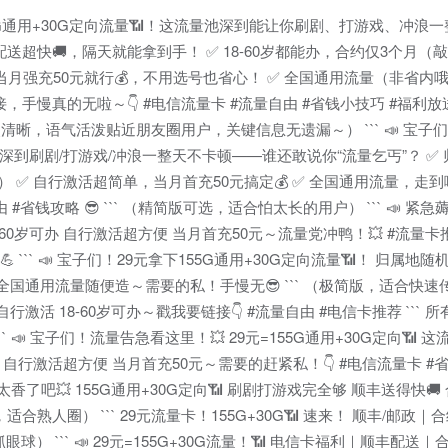
55G通用+30G定向流量📶！这流量池深到能让你刷剧、打游戏、冲浪
配送超快🚚，隔天就能拿到手！ ✅ 18-60岁都能办，合约仅3个月
月强充50元就行💰，不用选号也省心！ ✅ 全国通用流量（非省内
慢真的无啦～👇 #电信流量卡 #流量自由 #省钱小技巧 #福利放送 
卖点清晰，语气活泼贴近朋友圈用户，关键信息无遗漏～） ``` 📣 宝
流量池深到刷剧/打游戏/冲浪一整天不卡顿——谁还敢说你“流量乞丐”？ ✅
！） ✅ 自行激活超简单，当月首充50元搞定💰 ✅ 全国通用流量，走
省钱攻略 😎 ``` （精简版可选，适合怕太长的用户） ``` 📣 紧急
✅ 18-60岁可办 自行激活超方便 当月首充50元～流量党冲鸭！💥 #流量
 ``` 📣 宝子们！29元拿下155G通用+30G定向流量📶！ 归属地
 全国通用流量随便造～需要的私！手慢无😎 ``` （极简版，适合快速传递信
行激活 18-60岁可办～戳我要链接👇 #流量自由 #电信卡推荐 ```
📣 宝子们！流量告急看这里！💥 29元=155G通用+30G定向📶 
）自行激活超方便 当月首充50元～需要的赶紧私！👇 #电信流量卡 #省钱攻
了吧💥 155G通用+30G定向📶 刷剧打游戏完全够 顺丰送得快🚚
，适合熟人圈） ``` 29元流量卡！155G+30G📶 速来！ 顺丰/邮政
球） ``` 📣 29元=155G+30G流量！📶 电信卡福利｜顺丰配送｜合约