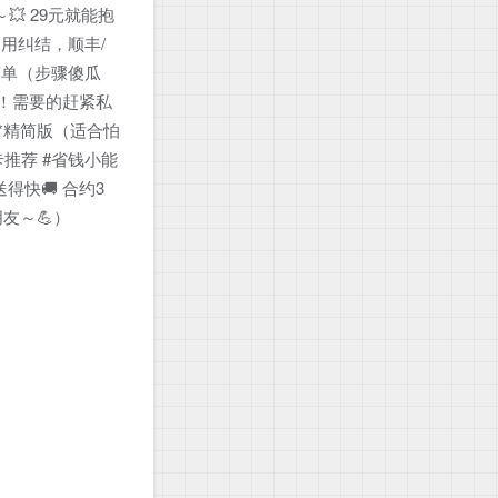
💥 29元就能抱
不用纠结，顺丰/
简单（步骤傻瓜
了！需要的赶紧私
 **精简版（适合怕
卡推荐 #省钱小能
得快🚚 合约3
友～💪）