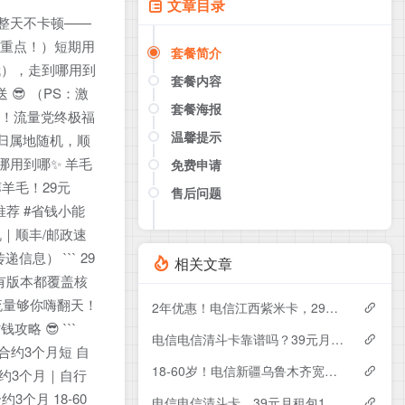
文章目录
一整天不卡顿——
（敲重点！）短期用
套餐简介
哦），走到哪用到
套餐内容
😎 （PS：激
套餐海报
子们！流量党终极福
温馨提示
 归属地随机，顺
到哪用到哪✨ 羊毛
免费申请
薅羊毛！29元
售后问题
点击这里或者手机扫描下方二维码
卡推荐 #省钱小能
如果产品下架了，请联系客服推荐同
随机｜顺丰/邮政速
款套餐（商城入口）
息） ``` 29
相关文章
 所有版本都覆盖核
这流量够你嗨翻天！
2年优惠！电信江西紫米卡，29元月租包500G+200分钟
略 😎 ```
电信电信清斗卡靠谱吗？39元月租包185G+200分钟实测分享
 合约3个月短 自
18-60岁！电信新疆乌鲁木齐宽带卡，119-229元月租1200-1800M120-240G+1300-3000分钟融合宽带套餐
｜合约3个月｜自行
3个月 18-60
电信电信清斗卡，39元月租包185G+200分钟