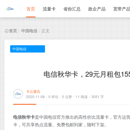
首页
流量卡
省份汇总
政企产品
宽带产
首页
中国电信
正文
/
/
中国电信
电信秋华卡，29元月租包155
卡云通讯
2025-11-08
/
0 评论
/
0 点赞
/
11 阅读
/
3051 字
电信秋华卡
是中国电信官方推出的高性价比流量卡，官方运营
卡，可共享热点流量。免费包邮到家，随时下架。