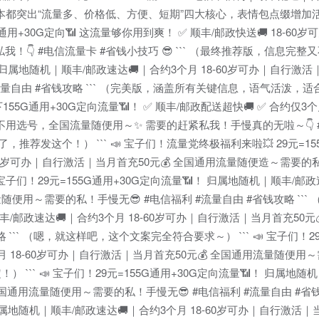
所有版本都突出“流量多、价格低、方便、短期”四大核心，表情包点缀增
G通用+30G定向📶 这流量够你用到爽！ ✅ 顺丰/邮政快送🚚 18-60岁
👇 #电信流量卡 #省钱小技巧 😎 ``` （最终推荐版，信息完整
📶！ 归属地随机｜顺丰/邮政速达🚚｜合约3个月 18-60岁可办｜自行激
流量自由 #省钱攻略 ``` （完美版，涵盖所有关键信息，语气活泼，
下155G通用+30G定向流量📶！ ✅ 顺丰/邮政配送超快🚚 ✅ 合约仅
💰 不用选号，全国流量随便用～✨ 需要的赶紧私我！手慢真的无啦～👇 
，推荐发这个！） ``` 📣 宝子们！流量党终极福利来啦💥 29元=15
-60岁可办｜自行激活｜当月首充50元💰 全国通用流量随便造～需要的私
📣 宝子们！29元=155G通用+30G定向流量📶！ 归属地随机｜顺丰/邮
便用～需要的私！手慢无😎 #电信福利 #流量自由 #省钱攻略 ``` （完美
顺丰/邮政速达🚚｜合约3个月 18-60岁可办｜自行激活｜当月首充50元
``` （嗯，就这样吧，这个文案完全符合要求～） ``` 📣 宝子们！29
个月 18-60岁可办｜自行激活｜当月首充50元💰 全国通用流量随便
！） ``` 📣 宝子们！29元=155G通用+30G定向流量📶！ 归属地
全国通用流量随便用～需要的私！手慢无😎 #电信福利 #流量自由 #省钱攻
！ 归属地随机｜顺丰/邮政速达🚚｜合约3个月 18-60岁可办｜自行激活｜