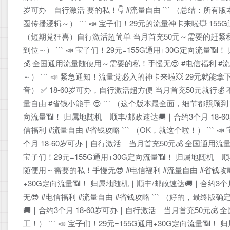
岁可办｜自行激活 要的私！👇 #流量自由 ``` （总结：
圈传播逻辑～） ``` 📣 宝子们！29元的流量神卡来啦💥 155
（短期党狂喜）自行激活超简单 当月首充50元～需要的赶紧私我！
到位～） ``` 📣 宝子们！29元=155G通用+30G定向流量
💰 全国通用流量随便用～需要的私！手慢无😎 #电信福利 #
～） ``` 📣 紧急通知！流量党必入的神卡来啦💥 29元就能拿
音） ✅ 18-60岁可办，自行激活超方便 当月首充50元就行
量自由 #省钱小能手 😎 ``` （这个版本最全面，细节都照顾到了
向流量📶！ 归属地随机｜顺丰/邮政速达🚚｜合约3个月 18
信福利 #流量自由 #省钱攻略 ``` （OK，就这个啦！） ``` 
个月 18-60岁可办｜自行激活｜当月首充50元💰 全国通用流量随
宝子们！29元=155G通用+30G定向流量📶！ 归属地随机｜
随便用～需要的私！手慢无😎 #电信福利 #流量自由 #省钱攻略 
+30G定向流量📶！ 归属地随机｜顺丰/邮政速达🚚｜合约3
无😎 #电信福利 #流量自由 #省钱攻略 ``` （好的，最终版确定
🚚｜合约3个月 18-60岁可办｜自行激活｜当月首充50元💰 
工！） ``` 📣 宝子们！29元=155G通用+30G定向流量