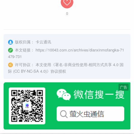
0
版权归属：
卡云通讯
本文链接：
https://10043.com.cn/archives/dianxinmofangka-71
479-731
许可协议：
本文使用《
署名-非商业性使用-相同方式共享 4.0 国
际 (CC BY-NC-SA 4.0)
》协议授权
广告