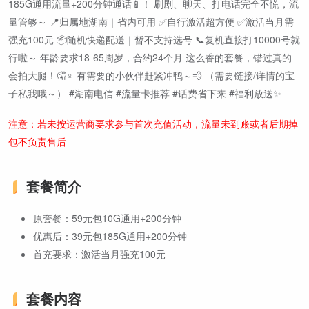
185G通用流量+200分钟通话📱！ 刷剧、聊天、打电话完全不慌，流
量管够～ 📍归属地湖南｜省内可用 ✅自行激活超方便 ✅激活当月需
强充100元 📦随机快递配送｜暂不支持选号 📞复机直接打10000号就
行啦～ 年龄要求18-65周岁，合约24个月 这么香的套餐，错过真的
会拍大腿！🤦♀️ 有需要的小伙伴赶紧冲鸭～💨 （需要链接/详情的宝
子私我哦～） #湖南电信 #流量卡推荐 #话费省下来 #福利放送✨
注意：若未按运营商要求参与首次充值活动，流量未到账或者后期掉
包不负责售后
套餐简介
原套餐：59元包10G通用+200分钟
优惠后：39元包185G通用+200分钟
首充要求：激活当月强充100元
套餐内容