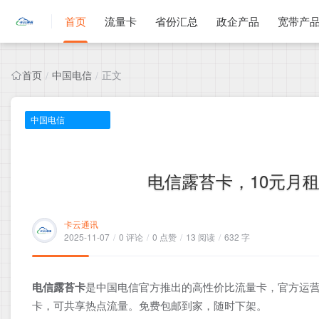
首页
流量卡
省份汇总
政企产品
宽带产
首页
中国电信
正文
/
/
中国电信
电信露苔卡，10元月租包
卡云通讯
2025-11-07
/
0 评论
/
0 点赞
/
13 阅读
/
632 字
电信露苔卡
是中国电信官方推出的高性价比流量卡，官方运营
卡，可共享热点流量。免费包邮到家，随时下架。