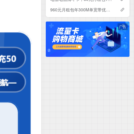
960元月租包年300M单宽带优惠套餐！电信辽宁沈阳宽带卡套餐详情与办理指南
广告