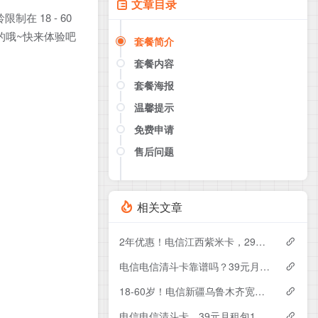
文章目录
在 18 - 60
内的哦~快来体验吧
套餐简介
套餐内容
套餐海报
温馨提示
免费申请
售后问题
点击这里或者手机扫描下方二维码
如果产品下架了，请联系客服推荐同
款套餐（商城入口）
相关文章
2年优惠！电信江西紫米卡，29元月租包500G+200分钟
电信电信清斗卡靠谱吗？39元月租包185G+200分钟实测分享
18-60岁！电信新疆乌鲁木齐宽带卡，119-229元月租1200-1800M120-240G+1300-3000分钟融合宽带套餐
电信电信清斗卡，39元月租包185G+200分钟