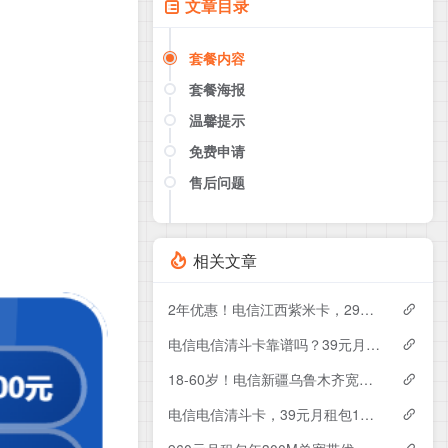
文章目录
套餐内容
套餐海报
温馨提示
免费申请
售后问题
点击这里或者手机扫描下方二维码
如果产品下架了，请联系客服推荐同
款套餐（商城入口）
相关文章
2年优惠！电信江西紫米卡，29元月租包500G+200分钟
电信电信清斗卡靠谱吗？39元月租包185G+200分钟实测分享
18-60岁！电信新疆乌鲁木齐宽带卡，119-229元月租1200-1800M120-240G+1300-3000分钟融合宽带套餐
电信电信清斗卡，39元月租包185G+200分钟