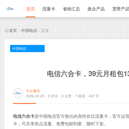
首页
流量卡
省份汇总
政企产品
宽带产
首页
中国电信
正文
/
/
中国电信
电信六合卡，39元月租包13
卡云通讯
2026-02-25
/
0 评论
/
0 点赞
/
7 阅读
/
467 字
电信六合卡
是中国电信官方推出的高性价比流量卡，官方运营
卡，可共享热点流量。免费包邮到家，随时下架。