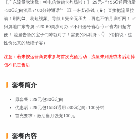
【广东流量党速戳！📢电信黄鹤卡炸场啦！】 29元=**155G通用流量
+30G定向流量+100分钟通话**！💥 一杯奶茶钱（🍵）直接把流量拉
满！刷剧📺、刷短视频、导航📱完全无压力，再也不怕月底断网！ ✅
归属地广东专属 ✅20-60周岁可办 ✅不用选号省心💨 ✅省内用超方
便！ 流量告急的宝子们冲就对了！需要的私我呀～👇 （悄悄说：这
性价比真的绝绝子🤩）
注意：若未按运营商要求参与首次充值活动，流量未到账或者后期掉
包不负责售后
套餐简介
原套餐：29元包30G定向
优惠后：29元包155G通用+30G定向+100分钟
首充要求：激活当月强充100元
套餐内容