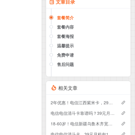
文章目录
套餐简介
套餐内容
套餐海报
温馨提示
免费申请
售后问题
点击这里或者手机扫描下方二维码
如果产品下架了，请联系客服推荐同
款套餐（商城入口）
相关文章
2年优惠！电信江西紫米卡，29元月租包500G+200分钟
电信电信清斗卡靠谱吗？39元月租包185G+200分钟实测分享
18-60岁！电信新疆乌鲁木齐宽带卡，119-229元月租1200-1800M120-240G+1300-3000分钟融合宽带套餐
电信电信清斗卡，39元月租包185G+200分钟