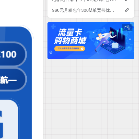
960元月租包年300M单宽带优惠套餐！电信辽宁沈阳宽带卡套餐详情与办理指南
广告