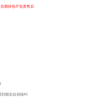
者后期掉包不负责售后
租
钟通话到期后自动续约