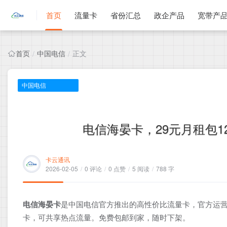
首页
流量卡
省份汇总
政企产品
宽带产
首页
中国电信
正文
/
/
中国电信
电信海晏卡，29元月租包12
卡云通讯
2026-02-05
/
0 评论
/
0 点赞
/
5 阅读
/
788 字
电信海晏卡
是中国电信官方推出的高性价比流量卡，官方运营
卡，可共享热点流量。免费包邮到家，随时下架。