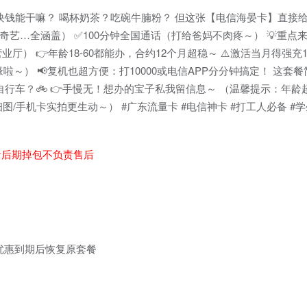
块钱能干嘛？ 喝杯奶茶？吃碗牛腩粉？ 但这张【电信海晏卡】直接给你
奇艺…全涵盖） ✅100分钟全国通话（打给爸妈不肉疼～） 💡重点来
） 👉年龄18-60都能办，合约12个月超稳～ ⚠️激活当月得强充
～） 📢复机也超方便：打10000或电信APP分分钟搞定！ 这套
行车？🚲 👉手慢无！想办的宝子私我留信息～ （温馨提示：年龄
图/手机卡实拍更生动～） #广东流量卡 #电信神卡 #打工人必备 #
者后期掉包不负责售后
分钟优惠到期后恢复原套餐