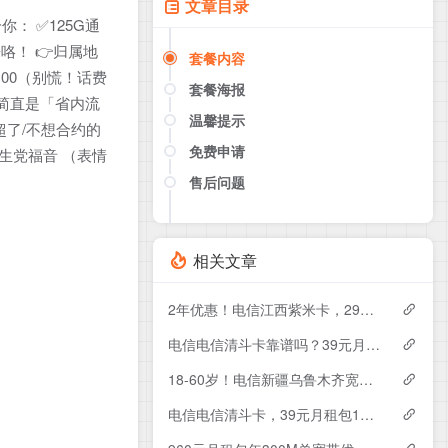
文章目录
： ✅125G通
咯！ 👉归属地
套餐内容
100（别慌！话费
套餐海报
餐简直是「省内流
温馨提示
超了/不想合约的
免费申请
学生党福音 （表情
售后问题
点击这里或者手机扫描下方二维码
如果产品下架了，请联系客服推荐同
款套餐（商城入口）
相关文章
2年优惠！电信江西紫米卡，29元月租包500G+200分钟
电信电信清斗卡靠谱吗？39元月租包185G+200分钟实测分享
18-60岁！电信新疆乌鲁木齐宽带卡，119-229元月租1200-1800M120-240G+1300-3000分钟融合宽带套餐
电信电信清斗卡，39元月租包185G+200分钟