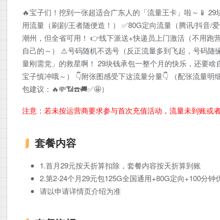
🔥宝子们！挖到一张超适合广东人的「流量王卡」啦～📱 29
用流量（刷剧/王者随便造！） ✅80G定向流量（腾讯/抖音/爱
潮州，但全省可用！ 👉线下派送+快递员上门激活（不用跑营业厅
自己的～） ⚠️号码随机不选号（反正流量多到飞起，号码随缘啦
量刚需党」的救星啊！ 29块钱承包一整个月的快乐，还要啥自
宝子慎冲哦～） 👇附张图感受下这流量分量👇 （配张流量明细
包建议：🔥💸📶☎️🚚✅🤩）
注意：若未按运营商要求参与首次充值活动，流量未到账或
套餐内容
1.首月29元按天折算扣除，套餐内容按天折算到账
2.第2-24个月29元包125G全国通用+80G定向+100
请以申请详情页介绍为准