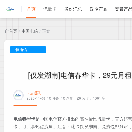
首页
流量卡
省份汇总
政企产品
宽带产
首页
中国电信
正文
/
/
中国电信
[仅发湖南]电信春华卡，29元月租包
卡云通讯
2025-11-08
/
0 评论
/
0 点赞
/
26 阅读
/
1061 字
电信春华卡
是中国电信官方推出的高性价比流量卡，官方运营
卡，可共享热点流量。注意：此卡仅发湖南。免费包邮到家