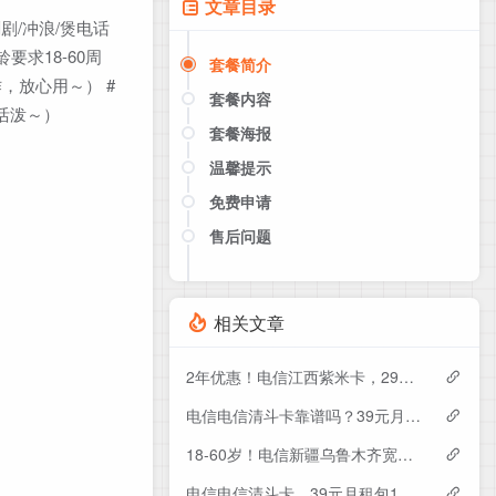
文章目录
刷剧/冲浪/煲电话
要求18-60周
套餐简介
，放心用～） #
套餐内容
更活泼～）
套餐海报
温馨提示
免费申请
售后问题
点击这里或者手机扫描下方二维码
如果产品下架了，请联系客服推荐同
款套餐（商城入口）
相关文章
2年优惠！电信江西紫米卡，29元月租包500G+200分钟
电信电信清斗卡靠谱吗？39元月租包185G+200分钟实测分享
18-60岁！电信新疆乌鲁木齐宽带卡，119-229元月租1200-1800M120-240G+1300-3000分钟融合宽带套餐
电信电信清斗卡，39元月租包185G+200分钟