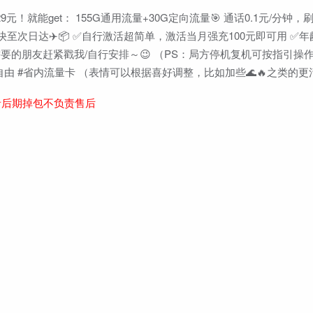
！就能get： 155G通用流量+30G定向流量🎯 通话0.1元/分钟，
次日达✈️📦 ✅自行激活超简单，激活当月强充100元即可用 ✅年龄
要的朋友赶紧戳我/自行安排～😉 （PS：局方停机复机可按指引操作
量自由 #省内流量卡 （表情可以根据喜好调整，比如加些🌊🔥之类的
者后期掉包不负责售后