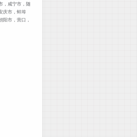
市，咸宁市，随
安庆市，蚌埠
朝阳市，营口，