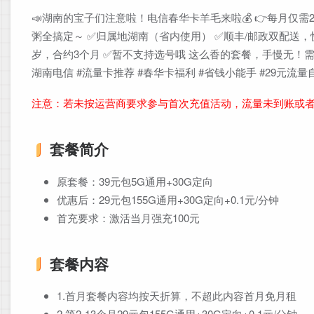
📣湖南的宝子们注意啦！电信春华卡羊毛来啦💰 👉每月仅需29元
粥全搞定～ ✅归属地湖南（省内使用） ✅顺丰/邮政双配送，快至
岁，合约3个月 ✅暂不支持选号哦 这么香的套餐，手慢无！需
湖南电信 #流量卡推荐 #春华卡福利 #省钱小能手 #29元流
注意：若未按运营商要求参与首次充值活动，流量未到账或
套餐简介
原套餐：39元包5G通用+30G定向
优惠后：29元包155G通用+30G定向+0.1元/分钟
首充要求：激活当月强充100元
套餐内容
1.首月套餐内容均按天折算，不超此内容首月免月租
2.第2-13个月29元包155G通用+30G定向+0.1元/分钟