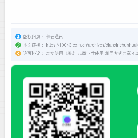
版权归属：
卡云通讯
本文链接：
https://10043.com.cn/archives/dianxinchunhu
许可协议：
本文使用《
署名-非商业性使用-相同方式共享 4.0 国际 