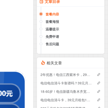
文章目录
套餐内容
套餐海报
温馨提示
免费申请
售后问题
点击这里或者手机扫描下方二维码
如果产品下架了，请联系客服推荐同
款套餐（商城入口）
相关文章
2年优惠！电信江西紫米卡，29元月租包500G+200分钟
电信电信清斗卡靠谱吗？39元月租包185G+200分钟实测分享
18-60岁！电信新疆乌鲁木齐宽带卡，119-229元月租1200-1800M120-240G+1300-3000分钟融合宽带套餐
电信电信清斗卡，39元月租包185G+200分钟